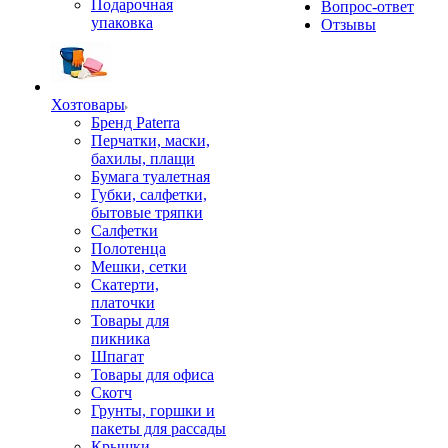
Подарочная
Вопрос-ответ
упаковка
Отзывы
Хозтовары
Бренд Paterra
Перчатки, маски,
бахилы, плащи
Бумага туалетная
Губки, салфетки,
бытовые тряпки
Салфетки
Полотенца
Мешки, сетки
Скатерти,
платочки
Товары для
пикника
Шпагат
Товары для офиса
Скотч
Грунты, горшки и
пакеты для рассады
Крышки