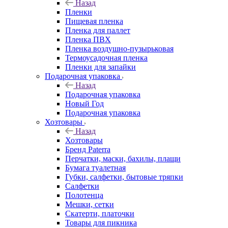
Назад
Пленки
Пищевая пленка
Пленка для паллет
Пленка ПВХ
Пленка воздушно-пузырьковая
Термоусадочная пленка
Пленки для запайки
Подарочная упаковка
Назад
Подарочная упаковка
Новый Год
Подарочная упаковка
Хозтовары
Назад
Хозтовары
Бренд Paterra
Перчатки, маски, бахилы, плащи
Бумага туалетная
Губки, салфетки, бытовые тряпки
Салфетки
Полотенца
Мешки, сетки
Скатерти, платочки
Товары для пикника