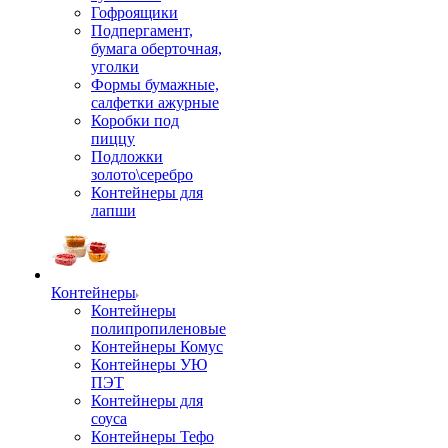
Гофроящики
Подпергамент,
бумага оберточная,
уголки
Формы бумажные,
салфетки ажурные
Коробки под
пиццу
Подложки
золото\серебро
Контейнеры для
лапши
Контейнеры
Контейнеры
полипропиленовые
Контейнеры Комус
Контейнеры УЮ
ПЭТ
Контейнеры для
соуса
Контейнеры Тефо