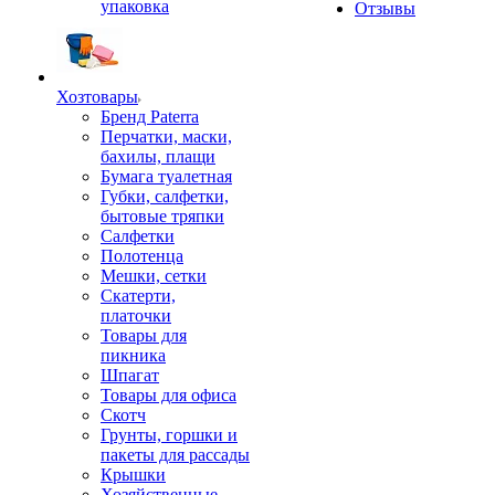
упаковка
Отзывы
Хозтовары
Бренд Paterra
Перчатки, маски,
бахилы, плащи
Бумага туалетная
Губки, салфетки,
бытовые тряпки
Салфетки
Полотенца
Мешки, сетки
Скатерти,
платочки
Товары для
пикника
Шпагат
Товары для офиса
Скотч
Грунты, горшки и
пакеты для рассады
Крышки
Хозяйственные