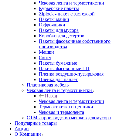
Чековая лента и термоэтикетки
Курьерские пакеты
Ziplock - пакет с застежкой
Пакеты-майки
Гофроящики
Пакеты для мусора
Коробки для десертов
Пакеты фасовочные собственного
производства
Мешки
Скотч
Пакеты бумажные
Пакеты фасовочные ПП
Пленка воздушно-пузырьковая
Пленка для паллет
Пластиковая мебель
Чековая лента и термоэтикетки
Назад
Чековая лента и термоэтикетки
Термоэтикетка и ценники
Чековая и термолента
СТМ - производство мешков для мусора
Популярные товары
Акции
О Компании