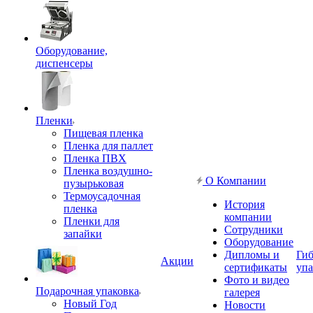
Оборудование,
диспенсеры
Пленки
Пищевая пленка
Пленка для паллет
Пленка ПВХ
Пленка воздушно-
О Компании
пузырьковая
Термоусадочная
История
пленка
компании
Пленки для
Сотрудники
запайки
Оборудование
Дипломы и
Гиб
Акции
сертификаты
упа
Фото и видео
Подарочная упаковка
галерея
Новый Год
Новости