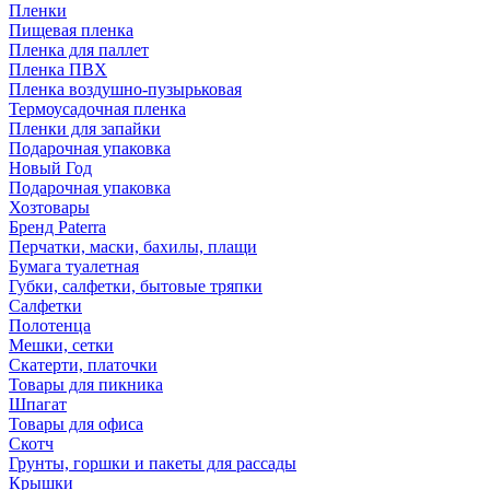
Пленки
Пищевая пленка
Пленка для паллет
Пленка ПВХ
Пленка воздушно-пузырьковая
Термоусадочная пленка
Пленки для запайки
Подарочная упаковка
Новый Год
Подарочная упаковка
Хозтовары
Бренд Paterra
Перчатки, маски, бахилы, плащи
Бумага туалетная
Губки, салфетки, бытовые тряпки
Салфетки
Полотенца
Мешки, сетки
Скатерти, платочки
Товары для пикника
Шпагат
Товары для офиса
Скотч
Грунты, горшки и пакеты для рассады
Крышки