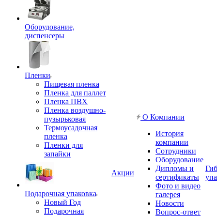
Оборудование,
диспенсеры
Пленки
Пищевая пленка
Пленка для паллет
Пленка ПВХ
Пленка воздушно-
О Компании
пузырьковая
Термоусадочная
История
пленка
компании
Пленки для
Сотрудники
запайки
Оборудование
Дипломы и
Гиб
Акции
сертификаты
упа
Фото и видео
Подарочная упаковка
галерея
Новый Год
Новости
Подарочная
Вопрос-ответ