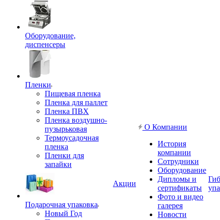
Оборудование,
диспенсеры
Пленки
Пищевая пленка
Пленка для паллет
Пленка ПВХ
Пленка воздушно-
О Компании
пузырьковая
Термоусадочная
История
пленка
компании
Пленки для
Сотрудники
запайки
Оборудование
Дипломы и
Гиб
Акции
сертификаты
упа
Фото и видео
Подарочная упаковка
галерея
Новый Год
Новости