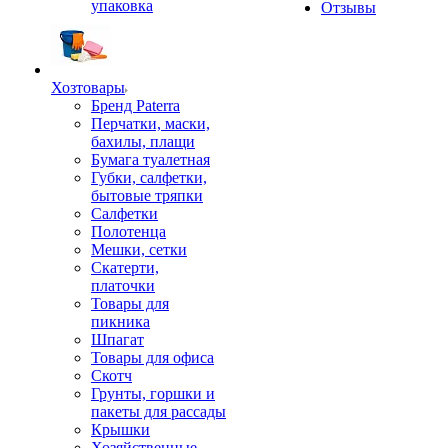
упаковка
Отзывы
Хозтовары
Бренд Paterra
Перчатки, маски,
бахилы, плащи
Бумага туалетная
Губки, салфетки,
бытовые тряпки
Салфетки
Полотенца
Мешки, сетки
Скатерти,
платочки
Товары для
пикника
Шпагат
Товары для офиса
Скотч
Грунты, горшки и
пакеты для рассады
Крышки
Хозяйственные