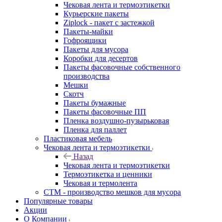
Чековая лента и термоэтикетки
Курьерские пакеты
Ziplock - пакет с застежкой
Пакеты-майки
Гофроящики
Пакеты для мусора
Коробки для десертов
Пакеты фасовочные собственного
производства
Мешки
Скотч
Пакеты бумажные
Пакеты фасовочные ПП
Пленка воздушно-пузырьковая
Пленка для паллет
Пластиковая мебель
Чековая лента и термоэтикетки
Назад
Чековая лента и термоэтикетки
Термоэтикетка и ценники
Чековая и термолента
СТМ - производство мешков для мусора
Популярные товары
Акции
О Компании