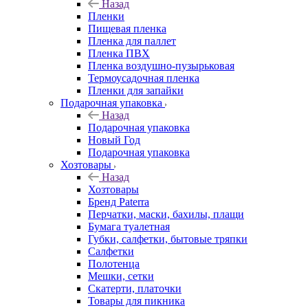
Назад
Пленки
Пищевая пленка
Пленка для паллет
Пленка ПВХ
Пленка воздушно-пузырьковая
Термоусадочная пленка
Пленки для запайки
Подарочная упаковка
Назад
Подарочная упаковка
Новый Год
Подарочная упаковка
Хозтовары
Назад
Хозтовары
Бренд Paterra
Перчатки, маски, бахилы, плащи
Бумага туалетная
Губки, салфетки, бытовые тряпки
Салфетки
Полотенца
Мешки, сетки
Скатерти, платочки
Товары для пикника