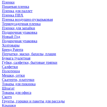
Пленки
Пищевая пленка
Пленка для паллет
Пленка ПВХ
Пленка воздушно-пузырьковая
Термоусадочная пленка
Пленки для запайки
Подарочная упаковка
Новый Год
Подарочная упаковка
Хозтовары
Бренд Paterra
Перчатки, маски, бахилы, плащи
Бумага туалетная
Губки, салфетки, бытовые тряпки
Салфетки
Полотенца
Мешки, сетки
Скатерти, платочки
Товары для пикника
Шпагат
Товары для офиса
Скотч
Грунты, горшки и пакеты для рассады
Крышки