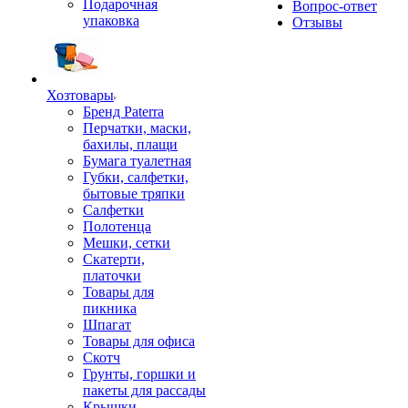
Подарочная
Вопрос-ответ
упаковка
Отзывы
Хозтовары
Бренд Paterra
Перчатки, маски,
бахилы, плащи
Бумага туалетная
Губки, салфетки,
бытовые тряпки
Салфетки
Полотенца
Мешки, сетки
Скатерти,
платочки
Товары для
пикника
Шпагат
Товары для офиса
Скотч
Грунты, горшки и
пакеты для рассады
Крышки