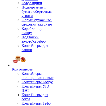
Гофроящики
Подпергамент,
бумага оберточная,
уголки
Формы бумажные,
салфетки ажурные
Коробки под
пиццу
Подложки
золото\серебро
Контейнеры для
лапши
Контейнеры
Контейнеры
полипропиленовые
Контейнеры Комус
Контейнеры УЮ
ПЭТ
Контейнеры для
соуса
Контейнеры Тефо