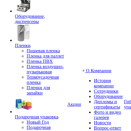
Оборудование,
диспенсеры
Пленки
Пищевая пленка
Пленка для паллет
Пленка ПВХ
Пленка воздушно-
О Компании
пузырьковая
Термоусадочная
История
пленка
компании
Пленки для
Сотрудники
запайки
Оборудование
Дипломы и
Гиб
Акции
сертификаты
упа
Фото и видео
Подарочная упаковка
галерея
Новый Год
Новости
Подарочная
Вопрос-ответ