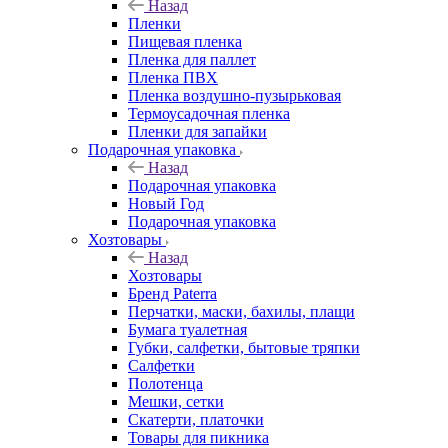
Назад
Пленки
Пищевая пленка
Пленка для паллет
Пленка ПВХ
Пленка воздушно-пузырьковая
Термоусадочная пленка
Пленки для запайки
Подарочная упаковка
Назад
Подарочная упаковка
Новый Год
Подарочная упаковка
Хозтовары
Назад
Хозтовары
Бренд Paterra
Перчатки, маски, бахилы, плащи
Бумага туалетная
Губки, салфетки, бытовые тряпки
Салфетки
Полотенца
Мешки, сетки
Скатерти, платочки
Товары для пикника