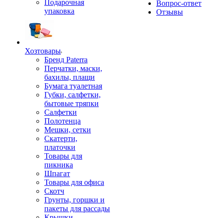
Подарочная
Вопрос-ответ
упаковка
Отзывы
Хозтовары
Бренд Paterra
Перчатки, маски,
бахилы, плащи
Бумага туалетная
Губки, салфетки,
бытовые тряпки
Салфетки
Полотенца
Мешки, сетки
Скатерти,
платочки
Товары для
пикника
Шпагат
Товары для офиса
Скотч
Грунты, горшки и
пакеты для рассады
Крышки