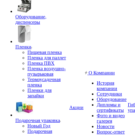
Оборудование,
диспенсеры
Пленки
Пищевая пленка
Пленка для паллет
Пленка ПВХ
Пленка воздушно-
О Компании
пузырьковая
Термоусадочная
История
пленка
компании
Пленки для
Сотрудники
запайки
Оборудование
Дипломы и
Гиб
Акции
сертификаты
упа
Фото и видео
Подарочная упаковка
галерея
Новый Год
Новости
Подарочная
Вопрос-ответ