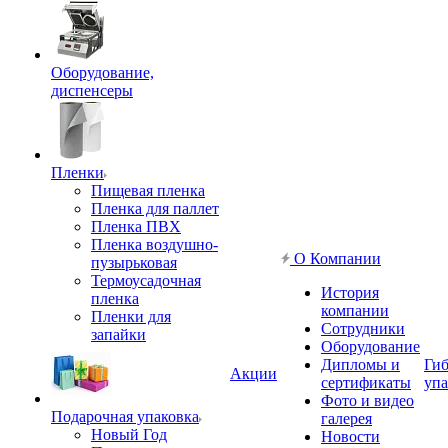
Оборудование,
диспенсеры
Пленки
Пищевая пленка
Пленка для паллет
Пленка ПВХ
Пленка воздушно-
О Компании
пузырьковая
Термоусадочная
История
пленка
компании
Пленки для
Сотрудники
запайки
Оборудование
Дипломы и
Гиб
Акции
сертификаты
упа
Фото и видео
Подарочная упаковка
галерея
Новый Год
Новости