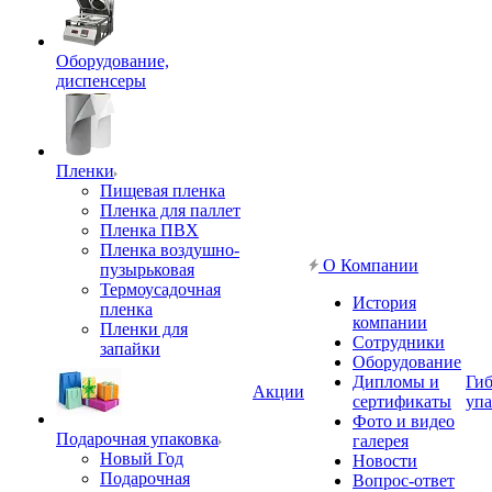
Оборудование,
диспенсеры
Пленки
Пищевая пленка
Пленка для паллет
Пленка ПВХ
Пленка воздушно-
О Компании
пузырьковая
Термоусадочная
История
пленка
компании
Пленки для
Сотрудники
запайки
Оборудование
Дипломы и
Гиб
Акции
сертификаты
упа
Фото и видео
Подарочная упаковка
галерея
Новый Год
Новости
Подарочная
Вопрос-ответ