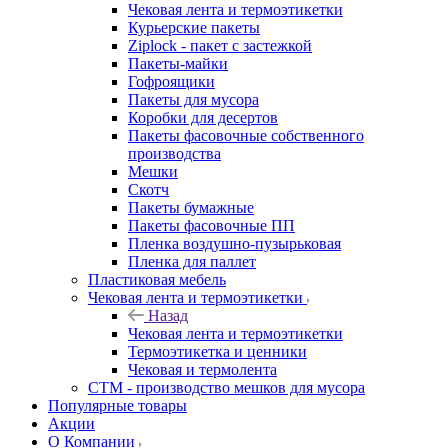
Чековая лента и термоэтикетки
Курьерские пакеты
Ziplock - пакет с застежкой
Пакеты-майки
Гофроящики
Пакеты для мусора
Коробки для десертов
Пакеты фасовочные собственного
производства
Мешки
Скотч
Пакеты бумажные
Пакеты фасовочные ПП
Пленка воздушно-пузырьковая
Пленка для паллет
Пластиковая мебель
Чековая лента и термоэтикетки
Назад
Чековая лента и термоэтикетки
Термоэтикетка и ценники
Чековая и термолента
СТМ - производство мешков для мусора
Популярные товары
Акции
О Компании