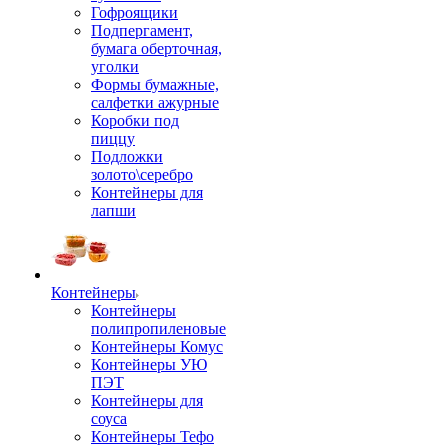
Гофроящики
Подпергамент,
бумага оберточная,
уголки
Формы бумажные,
салфетки ажурные
Коробки под
пиццу
Подложки
золото\серебро
Контейнеры для
лапши
Контейнеры
Контейнеры
полипропиленовые
Контейнеры Комус
Контейнеры УЮ
ПЭТ
Контейнеры для
соуса
Контейнеры Тефо