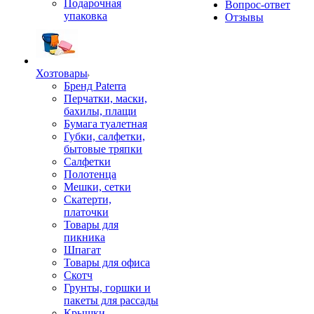
Подарочная
Вопрос-ответ
упаковка
Отзывы
Хозтовары
Бренд Paterra
Перчатки, маски,
бахилы, плащи
Бумага туалетная
Губки, салфетки,
бытовые тряпки
Салфетки
Полотенца
Мешки, сетки
Скатерти,
платочки
Товары для
пикника
Шпагат
Товары для офиса
Скотч
Грунты, горшки и
пакеты для рассады
Крышки