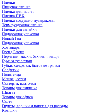
Пленки
Пищевая пленка
Пленка для паллет
Пленка ПВХ
Пленка воздушно-пузырьковая
Термоусадочная пленка
Пленки для запайки
Подарочная упаковка
Новый Год
Подарочная упаковка
Хозтовары
Бренд Paterra
Перчатки, маски, бахилы, плащи
Бумага туалетная
Губки, салфетки, бытовые тряпки
Салфетки
Полотенца
Мешки, сетки
Скатерти, платочки
Товары для пикника
Шпагат
Товары для офиса
Скотч
Грунты, горшки и пакеты для рассады
Крышки