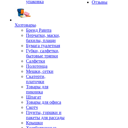
упаковка
Отзывы
Хозтовары
Бренд Paterra
Перчатки, маски,
бахилы, плащи
Бумага туалетная
Губки, салфетки,
бытовые тряпки
Салфетки
Полотенца
Мешки, сетки
Скатерти,
платочки
Товары для
пикника
Шпагат
Товары для офиса
Скотч
Грунты, горшки и
пакеты для рассады
Крышки
Хозяйственные