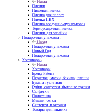
Назад
Пленки
Пищевая пленка
Пленка для паллет
Пленка ПВХ
Пленка воздушно-пузырьковая
Термоусадочная пленка
Пленки для запайки
Подарочная упаковка
Назад
Подарочная упаковка
Новый Год
Подарочная упаковка
Хозтовары
Назад
Хозтовары
Бренд Paterra
Перчатки, маски, бахилы, плащи
Бумага туалетная
Губки, салфетки, бытовые тряпки
Салфетки
Полотенца
Мешки, сетки
Скатерти, платочки
Товары для пикника