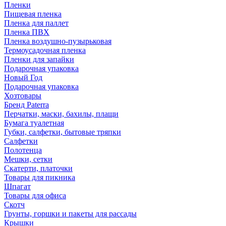
Пленки
Пищевая пленка
Пленка для паллет
Пленка ПВХ
Пленка воздушно-пузырьковая
Термоусадочная пленка
Пленки для запайки
Подарочная упаковка
Новый Год
Подарочная упаковка
Хозтовары
Бренд Paterra
Перчатки, маски, бахилы, плащи
Бумага туалетная
Губки, салфетки, бытовые тряпки
Салфетки
Полотенца
Мешки, сетки
Скатерти, платочки
Товары для пикника
Шпагат
Товары для офиса
Скотч
Грунты, горшки и пакеты для рассады
Крышки