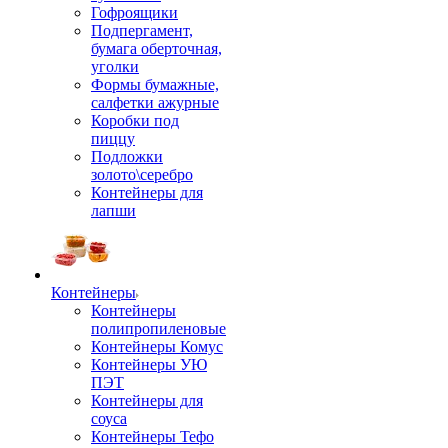
Гофроящики
Подпергамент,
бумага оберточная,
уголки
Формы бумажные,
салфетки ажурные
Коробки под
пиццу
Подложки
золото\серебро
Контейнеры для
лапши
Контейнеры
Контейнеры
полипропиленовые
Контейнеры Комус
Контейнеры УЮ
ПЭТ
Контейнеры для
соуса
Контейнеры Тефо