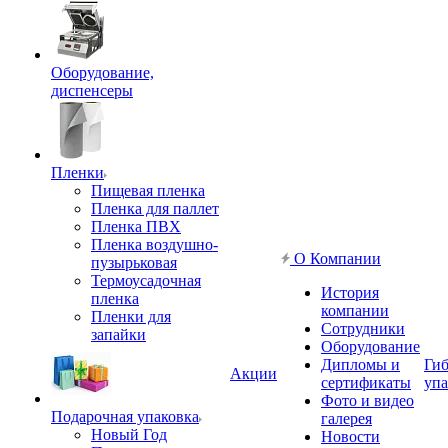
Оборудование,
диспенсеры
Пленки
Пищевая пленка
Пленка для паллет
Пленка ПВХ
Пленка воздушно-
О Компании
пузырьковая
Термоусадочная
История
пленка
компании
Пленки для
Сотрудники
запайки
Оборудование
Дипломы и
Гиб
Акции
сертификаты
упа
Фото и видео
Подарочная упаковка
галерея
Новый Год
Новости