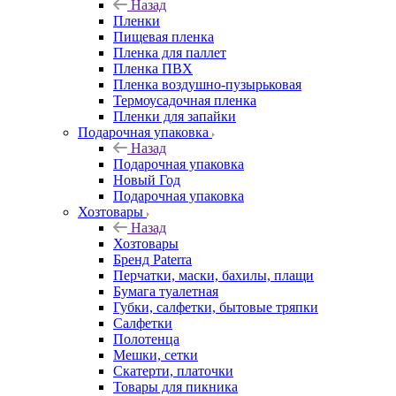
Назад
Пленки
Пищевая пленка
Пленка для паллет
Пленка ПВХ
Пленка воздушно-пузырьковая
Термоусадочная пленка
Пленки для запайки
Подарочная упаковка
Назад
Подарочная упаковка
Новый Год
Подарочная упаковка
Хозтовары
Назад
Хозтовары
Бренд Paterra
Перчатки, маски, бахилы, плащи
Бумага туалетная
Губки, салфетки, бытовые тряпки
Салфетки
Полотенца
Мешки, сетки
Скатерти, платочки
Товары для пикника