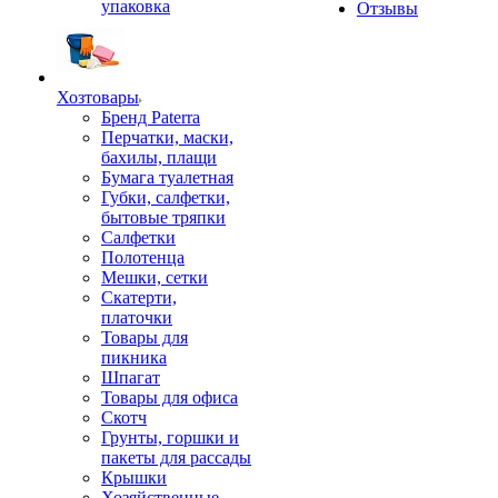
упаковка
Отзывы
Хозтовары
Бренд Paterra
Перчатки, маски,
бахилы, плащи
Бумага туалетная
Губки, салфетки,
бытовые тряпки
Салфетки
Полотенца
Мешки, сетки
Скатерти,
платочки
Товары для
пикника
Шпагат
Товары для офиса
Скотч
Грунты, горшки и
пакеты для рассады
Крышки
Хозяйственные