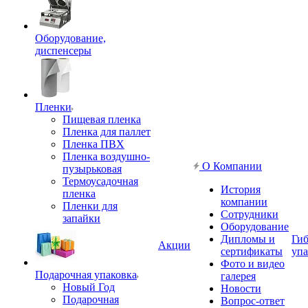
Оборудование,
диспенсеры
Пленки
Пищевая пленка
Пленка для паллет
Пленка ПВХ
Пленка воздушно-
О Компании
пузырьковая
Термоусадочная
История
пленка
компании
Пленки для
Сотрудники
запайки
Оборудование
Дипломы и
Гиб
Акции
сертификаты
упа
Фото и видео
Подарочная упаковка
галерея
Новый Год
Новости
Подарочная
Вопрос-ответ