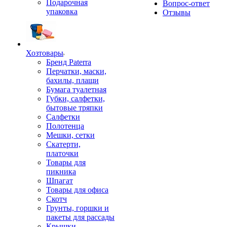
Подарочная
Вопрос-ответ
упаковка
Отзывы
Хозтовары
Бренд Paterra
Перчатки, маски,
бахилы, плащи
Бумага туалетная
Губки, салфетки,
бытовые тряпки
Салфетки
Полотенца
Мешки, сетки
Скатерти,
платочки
Товары для
пикника
Шпагат
Товары для офиса
Скотч
Грунты, горшки и
пакеты для рассады
Крышки