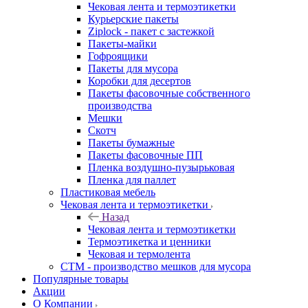
Чековая лента и термоэтикетки
Курьерские пакеты
Ziplock - пакет с застежкой
Пакеты-майки
Гофроящики
Пакеты для мусора
Коробки для десертов
Пакеты фасовочные собственного
производства
Мешки
Скотч
Пакеты бумажные
Пакеты фасовочные ПП
Пленка воздушно-пузырьковая
Пленка для паллет
Пластиковая мебель
Чековая лента и термоэтикетки
Назад
Чековая лента и термоэтикетки
Термоэтикетка и ценники
Чековая и термолента
СТМ - производство мешков для мусора
Популярные товары
Акции
О Компании