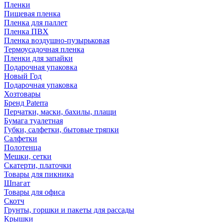
Пленки
Пищевая пленка
Пленка для паллет
Пленка ПВХ
Пленка воздушно-пузырьковая
Термоусадочная пленка
Пленки для запайки
Подарочная упаковка
Новый Год
Подарочная упаковка
Хозтовары
Бренд Paterra
Перчатки, маски, бахилы, плащи
Бумага туалетная
Губки, салфетки, бытовые тряпки
Салфетки
Полотенца
Мешки, сетки
Скатерти, платочки
Товары для пикника
Шпагат
Товары для офиса
Скотч
Грунты, горшки и пакеты для рассады
Крышки