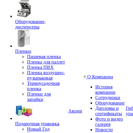
Оборудование,
диспенсеры
Пленки
Пищевая пленка
Пленка для паллет
Пленка ПВХ
Пленка воздушно-
О Компании
пузырьковая
Термоусадочная
История
пленка
компании
Пленки для
Сотрудники
запайки
Оборудование
Дипломы и
Гиб
Акции
сертификаты
упа
Фото и видео
Подарочная упаковка
галерея
Новый Год
Новости