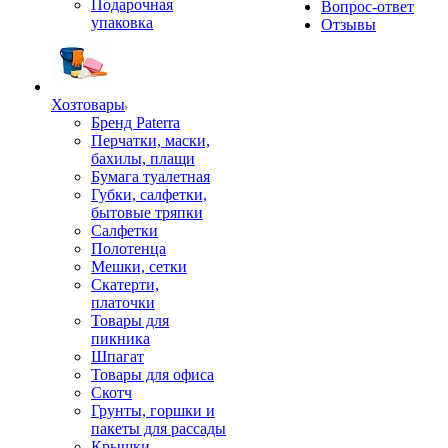
Подарочная
Вопрос-ответ
упаковка
Отзывы
Хозтовары
Бренд Paterra
Перчатки, маски,
бахилы, плащи
Бумага туалетная
Губки, салфетки,
бытовые тряпки
Салфетки
Полотенца
Мешки, сетки
Скатерти,
платочки
Товары для
пикника
Шпагат
Товары для офиса
Скотч
Грунты, горшки и
пакеты для рассады
Крышки