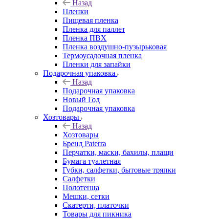
Назад
Пленки
Пищевая пленка
Пленка для паллет
Пленка ПВХ
Пленка воздушно-пузырьковая
Термоусадочная пленка
Пленки для запайки
Подарочная упаковка
Назад
Подарочная упаковка
Новый Год
Подарочная упаковка
Хозтовары
Назад
Хозтовары
Бренд Paterra
Перчатки, маски, бахилы, плащи
Бумага туалетная
Губки, салфетки, бытовые тряпки
Салфетки
Полотенца
Мешки, сетки
Скатерти, платочки
Товары для пикника