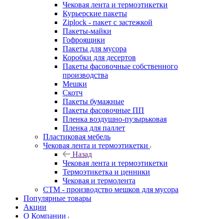
Чековая лента и термоэтикетки
Курьерские пакеты
Ziplock - пакет с застежкой
Пакеты-майки
Гофроящики
Пакеты для мусора
Коробки для десертов
Пакеты фасовочные собственного
производства
Мешки
Скотч
Пакеты бумажные
Пакеты фасовочные ПП
Пленка воздушно-пузырьковая
Пленка для паллет
Пластиковая мебель
Чековая лента и термоэтикетки
Назад
Чековая лента и термоэтикетки
Термоэтикетка и ценники
Чековая и термолента
СТМ - производство мешков для мусора
Популярные товары
Акции
О Компании