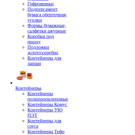
Гофроящики
Подпергамент,
бумага оберточная,
уголки
Формы бумажные,
салфетки ажурные
Коробки под
пиццу
Подложки
золото\серебро
Контейнеры для
лапши
Контейнеры
Контейнеры
полипропиленовые
Контейнеры Комус
Контейнеры УЮ
ПЭТ
Контейнеры для
соуса
Контейнеры Тефо