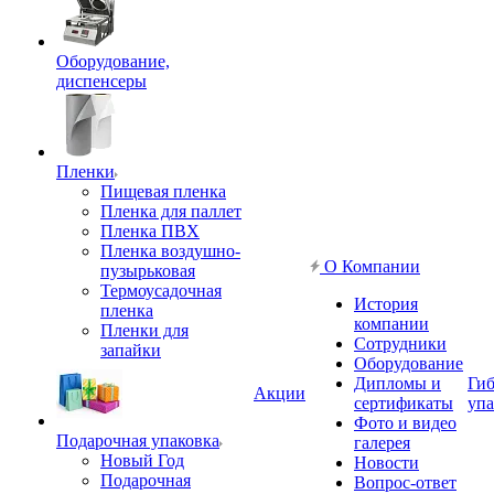
Оборудование,
диспенсеры
Пленки
Пищевая пленка
Пленка для паллет
Пленка ПВХ
Пленка воздушно-
О Компании
пузырьковая
Термоусадочная
История
пленка
компании
Пленки для
Сотрудники
запайки
Оборудование
Дипломы и
Гиб
Акции
сертификаты
упа
Фото и видео
Подарочная упаковка
галерея
Новый Год
Новости
Подарочная
Вопрос-ответ