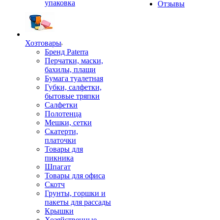
упаковка
Отзывы
Хозтовары
Бренд Paterra
Перчатки, маски,
бахилы, плащи
Бумага туалетная
Губки, салфетки,
бытовые тряпки
Салфетки
Полотенца
Мешки, сетки
Скатерти,
платочки
Товары для
пикника
Шпагат
Товары для офиса
Скотч
Грунты, горшки и
пакеты для рассады
Крышки
Хозяйственные