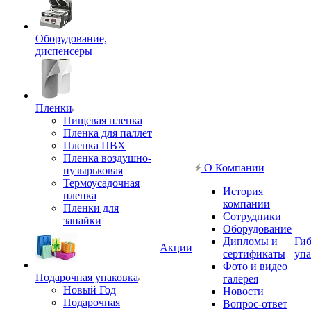
Оборудование,
диспенсеры
Пленки
Пищевая пленка
Пленка для паллет
Пленка ПВХ
Пленка воздушно-
О Компании
пузырьковая
Термоусадочная
История
пленка
компании
Пленки для
Сотрудники
запайки
Оборудование
Дипломы и
Гиб
Акции
сертификаты
упа
Фото и видео
Подарочная упаковка
галерея
Новый Год
Новости
Подарочная
Вопрос-ответ