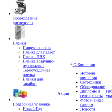
Оборудование,
диспенсеры
Пленки
Пищевая пленка
Пленка для паллет
Пленка ПВХ
Пленка воздушно-
О Компании
пузырьковая
Термоусадочная
История
пленка
компании
Пленки для
Сотрудники
запайки
Оборудование
Дипломы и
Гиб
Акции
сертификаты
упа
Фото и видео
Подарочная упаковка
галерея
Новый Год
Новости