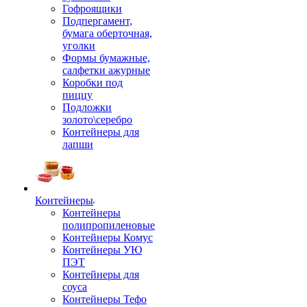
Гофроящики
Подпергамент,
бумага оберточная,
уголки
Формы бумажные,
салфетки ажурные
Коробки под
пиццу
Подложки
золото\серебро
Контейнеры для
лапши
Контейнеры
Контейнеры
полипропиленовые
Контейнеры Комус
Контейнеры УЮ
ПЭТ
Контейнеры для
соуса
Контейнеры Тефо