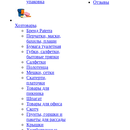
упаковка
Отзывы
Хозтовары
Бренд Paterra
Перчатки, маски,
бахилы, плащи
Бумага туалетная
Губки, салфетки,
бытовые тряпки
Салфетки
Полотенца
Мешки, сетки
Скатерти,
платочки
Товары для
пикника
Шпагат
Товары для офиса
Скотч
Грунты, горшки и
пакеты для рассады
Крышки
Хозяйственные