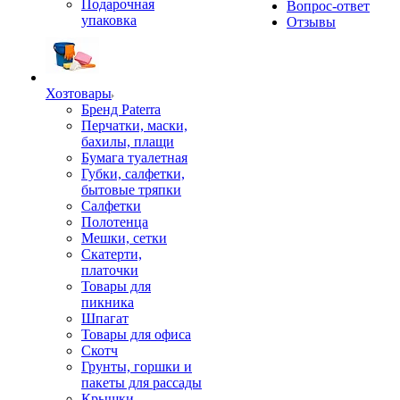
Подарочная
Вопрос-ответ
упаковка
Отзывы
Хозтовары
Бренд Paterra
Перчатки, маски,
бахилы, плащи
Бумага туалетная
Губки, салфетки,
бытовые тряпки
Салфетки
Полотенца
Мешки, сетки
Скатерти,
платочки
Товары для
пикника
Шпагат
Товары для офиса
Скотч
Грунты, горшки и
пакеты для рассады
Крышки