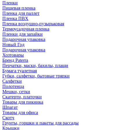
Пленки
Пищевая пленка
Пленка для паллет
Пленка ПВХ
Пленка воздушно-пузырьковая
Термоусадочная пленка
Пленки для запайки
Подарочная упаковка
Новый Год
Подарочная упаковка
Хозтовары
Бренд Paterra
Перчатки, маски, бахилы, плащи
Бумага туалетная
Губки, салфетки, бытовые тряпки
Салфетки
Полотенца
Мешки, сетки
Скатерти, платочки
Товары для пикника
Шпагат
Товары для офиса
Скотч
Грунты, горшки и пакеты для рассады
Крышки