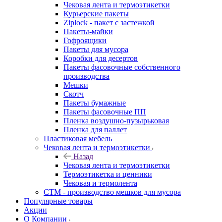
Чековая лента и термоэтикетки
Курьерские пакеты
Ziplock - пакет с застежкой
Пакеты-майки
Гофроящики
Пакеты для мусора
Коробки для десертов
Пакеты фасовочные собственного
производства
Мешки
Скотч
Пакеты бумажные
Пакеты фасовочные ПП
Пленка воздушно-пузырьковая
Пленка для паллет
Пластиковая мебель
Чековая лента и термоэтикетки
Назад
Чековая лента и термоэтикетки
Термоэтикетка и ценники
Чековая и термолента
СТМ - производство мешков для мусора
Популярные товары
Акции
О Компании