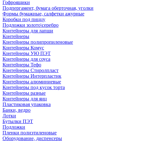
Гофроящики
Подпергамент, бумага оберточная, уголки
Формы бумажные, салфетки ажурные
Коробки под пиццу
Подложки золото\серебро
Контейнеры для лапши
Контейнеры
Контейнеры полипропиленовые
Контейнеры Комус
Контейнеры УЮ ПЭТ
Контейнеры для соуса
Контейнеры Тефо
Контейнеры Стиролпласт
Контейнеры Интерпластик
Контейнеры алюминиевые
Контейнеры под кусок торта
Контейнеры разные
Контейнеры для яиц
Пластиковая упаковка
Банки, ведро
Лотки
Бутылки ПЭТ
Подложки
Пленки полиэтиленовые
Оборудование, диспенсеры