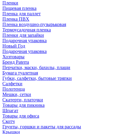
Пленки
Пищевая пленка
Пленка для паллет
Пленка ПВХ
Пленка воздушно-пузырьковая
Термоусадочная пленка
Пленки для запайки
Подарочная упаковка
Новый Год
Подарочная упаковка
Хозтовары
Бренд Paterra
Перчатки, маски, бахилы, плащи
Бумага туалетная
Губки, салфетки, бытовые тряпки
Салфетки
Полотенца
Мешки, сетки
Скатерти, платочки
Товары для пикника
Шпагат
Товары для офиса
Скотч
Грунты, горшки и пакеты для рассады
Крышки