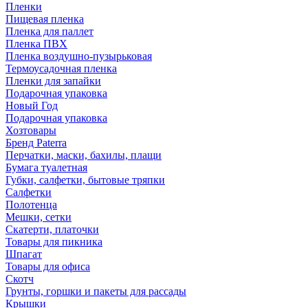
Пленки
Пищевая пленка
Пленка для паллет
Пленка ПВХ
Пленка воздушно-пузырьковая
Термоусадочная пленка
Пленки для запайки
Подарочная упаковка
Новый Год
Подарочная упаковка
Хозтовары
Бренд Paterra
Перчатки, маски, бахилы, плащи
Бумага туалетная
Губки, салфетки, бытовые тряпки
Салфетки
Полотенца
Мешки, сетки
Скатерти, платочки
Товары для пикника
Шпагат
Товары для офиса
Скотч
Грунты, горшки и пакеты для рассады
Крышки