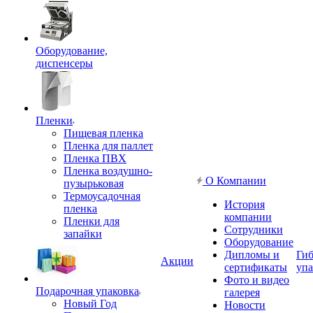
Оборудование,
диспенсеры
Пленки
Пищевая пленка
Пленка для паллет
Пленка ПВХ
Пленка воздушно-
О Компании
пузырьковая
Термоусадочная
История
пленка
компании
Пленки для
Сотрудники
запайки
Оборудование
Дипломы и
Гиб
Акции
сертификаты
упа
Фото и видео
Подарочная упаковка
галерея
Новый Год
Новости