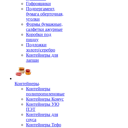
Гофроящики
Подпергамент,
бумага оберточная,
уголки
Формы бумажные,
салфетки ажурные
Коробки под
пиццу
Подложки
золото\серебро
Контейнеры для
лапши
Контейнеры
Контейнеры
полипропиленовые
Контейнеры Комус
Контейнеры УЮ
ПЭТ
Контейнеры для
соуса
Контейнеры Тефо