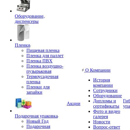
Оборудование,
диспенсеры
Пленки
Пищевая пленка
Пленка для паллет
Пленка ПВХ
Пленка воздушно-
О Компании
пузырьковая
Термоусадочная
История
пленка
компании
Пленки для
Сотрудники
запайки
Оборудование
Дипломы и
Гиб
Акции
сертификаты
упа
Фото и видео
Подарочная упаковка
галерея
Новый Год
Новости
Подарочная
Вопрос-ответ