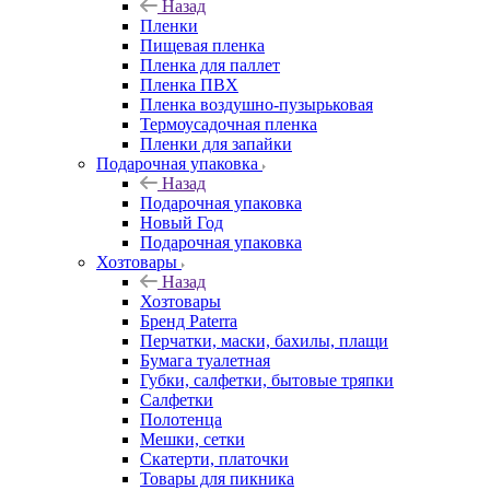
Назад
Пленки
Пищевая пленка
Пленка для паллет
Пленка ПВХ
Пленка воздушно-пузырьковая
Термоусадочная пленка
Пленки для запайки
Подарочная упаковка
Назад
Подарочная упаковка
Новый Год
Подарочная упаковка
Хозтовары
Назад
Хозтовары
Бренд Paterra
Перчатки, маски, бахилы, плащи
Бумага туалетная
Губки, салфетки, бытовые тряпки
Салфетки
Полотенца
Мешки, сетки
Скатерти, платочки
Товары для пикника