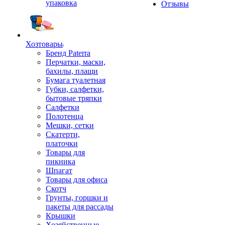
упаковка
Отзывы
Хозтовары
Бренд Paterra
Перчатки, маски,
бахилы, плащи
Бумага туалетная
Губки, салфетки,
бытовые тряпки
Салфетки
Полотенца
Мешки, сетки
Скатерти,
платочки
Товары для
пикника
Шпагат
Товары для офиса
Скотч
Грунты, горшки и
пакеты для рассады
Крышки
Хозяйственные