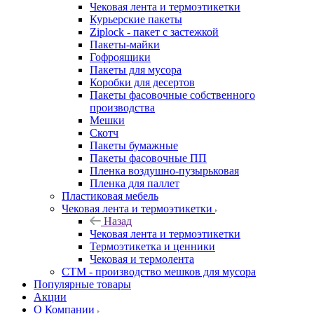
Чековая лента и термоэтикетки
Курьерские пакеты
Ziplock - пакет с застежкой
Пакеты-майки
Гофроящики
Пакеты для мусора
Коробки для десертов
Пакеты фасовочные собственного
производства
Мешки
Скотч
Пакеты бумажные
Пакеты фасовочные ПП
Пленка воздушно-пузырьковая
Пленка для паллет
Пластиковая мебель
Чековая лента и термоэтикетки
Назад
Чековая лента и термоэтикетки
Термоэтикетка и ценники
Чековая и термолента
СТМ - производство мешков для мусора
Популярные товары
Акции
О Компании