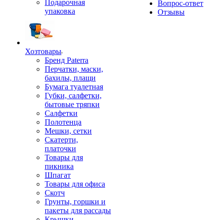
Подарочная
Вопрос-ответ
упаковка
Отзывы
Хозтовары
Бренд Paterra
Перчатки, маски,
бахилы, плащи
Бумага туалетная
Губки, салфетки,
бытовые тряпки
Салфетки
Полотенца
Мешки, сетки
Скатерти,
платочки
Товары для
пикника
Шпагат
Товары для офиса
Скотч
Грунты, горшки и
пакеты для рассады
Крышки