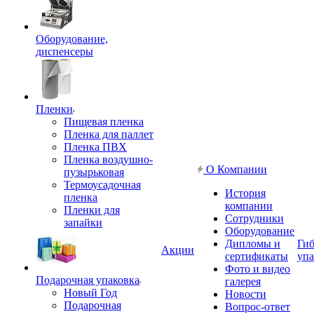
Оборудование,
диспенсеры
Пленки
Пищевая пленка
Пленка для паллет
Пленка ПВХ
Пленка воздушно-
О Компании
пузырьковая
Термоусадочная
История
пленка
компании
Пленки для
Сотрудники
запайки
Оборудование
Дипломы и
Гиб
Акции
сертификаты
упа
Фото и видео
Подарочная упаковка
галерея
Новый Год
Новости
Подарочная
Вопрос-ответ