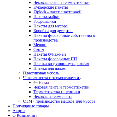
Чековая лента и термоэтикетки
Курьерские пакеты
Ziplock - пакет с застежкой
Пакеты-майки
Гофроящики
Пакеты для мусора
Коробки для десертов
Пакеты фасовочные собственного
производства
Мешки
Скотч
Пакеты бумажные
Пакеты фасовочные ПП
Пленка воздушно-пузырьковая
Пленка для паллет
Пластиковая мебель
Чековая лента и термоэтикетки
Назад
Чековая лента и термоэтикетки
Термоэтикетка и ценники
Чековая и термолента
СТМ - производство мешков для мусора
Популярные товары
Акции
О Компании