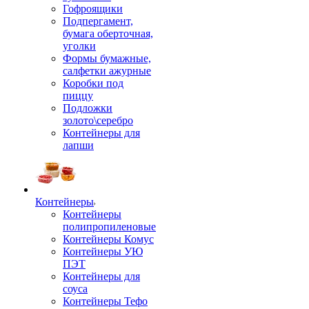
Гофроящики
Подпергамент,
бумага оберточная,
уголки
Формы бумажные,
салфетки ажурные
Коробки под
пиццу
Подложки
золото\серебро
Контейнеры для
лапши
Контейнеры
Контейнеры
полипропиленовые
Контейнеры Комус
Контейнеры УЮ
ПЭТ
Контейнеры для
соуса
Контейнеры Тефо