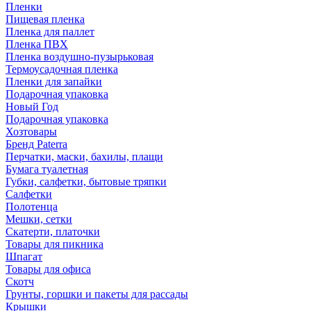
Пленки
Пищевая пленка
Пленка для паллет
Пленка ПВХ
Пленка воздушно-пузырьковая
Термоусадочная пленка
Пленки для запайки
Подарочная упаковка
Новый Год
Подарочная упаковка
Хозтовары
Бренд Paterra
Перчатки, маски, бахилы, плащи
Бумага туалетная
Губки, салфетки, бытовые тряпки
Салфетки
Полотенца
Мешки, сетки
Скатерти, платочки
Товары для пикника
Шпагат
Товары для офиса
Скотч
Грунты, горшки и пакеты для рассады
Крышки