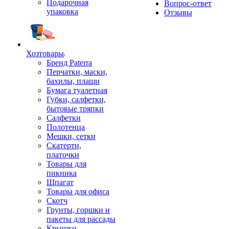
Подарочная
Вопрос-ответ
упаковка
Отзывы
Хозтовары
Бренд Paterra
Перчатки, маски,
бахилы, плащи
Бумага туалетная
Губки, салфетки,
бытовые тряпки
Салфетки
Полотенца
Мешки, сетки
Скатерти,
платочки
Товары для
пикника
Шпагат
Товары для офиса
Скотч
Грунты, горшки и
пакеты для рассады
Крышки