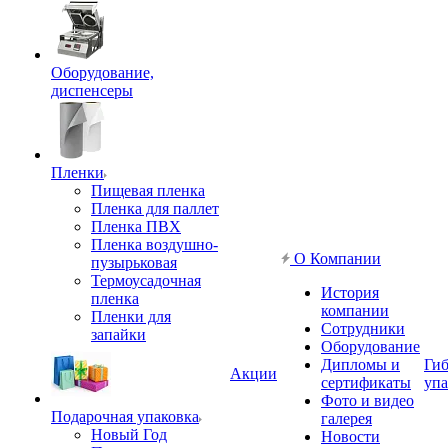
Оборудование,
диспенсеры
Пленки
Пищевая пленка
Пленка для паллет
Пленка ПВХ
Пленка воздушно-
О Компании
пузырьковая
Термоусадочная
История
пленка
компании
Пленки для
Сотрудники
запайки
Оборудование
Дипломы и
Гиб
Акции
сертификаты
упа
Фото и видео
Подарочная упаковка
галерея
Новый Год
Новости