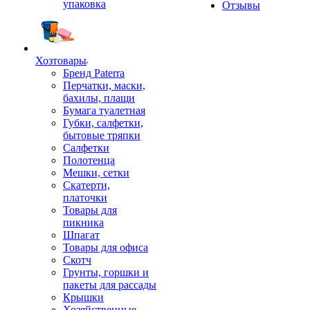
упаковка
Отзывы
Хозтовары
Бренд Paterra
Перчатки, маски,
бахилы, плащи
Бумага туалетная
Губки, салфетки,
бытовые тряпки
Салфетки
Полотенца
Мешки, сетки
Скатерти,
платочки
Товары для
пикника
Шпагат
Товары для офиса
Скотч
Грунты, горшки и
пакеты для рассады
Крышки
Хозяйственные