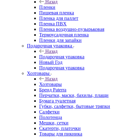
Назад
Пленки
Пищевая пленка
Пленка для паллет
Пленка ПВХ
Пленка воздушно-пузырьковая
Термоусадочная пленка
Пленки для запайки
Подарочная упаковка
Назад
Подарочная упаковка
Новый Год
Подарочная упаковка
Хозтовары
Назад
Хозтовары
Бренд Paterra
Перчатки, маски, бахилы, плащи
Бумага туалетная
Губки, салфетки, бытовые тряпки
Салфетки
Полотенца
Мешки, сетки
Скатерти, платочки
Товары для пикника