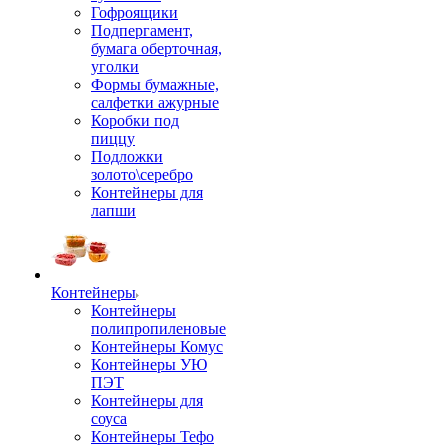
Гофроящики
Подпергамент,
бумага оберточная,
уголки
Формы бумажные,
салфетки ажурные
Коробки под
пиццу
Подложки
золото\серебро
Контейнеры для
лапши
Контейнеры
Контейнеры
полипропиленовые
Контейнеры Комус
Контейнеры УЮ
ПЭТ
Контейнеры для
соуса
Контейнеры Тефо