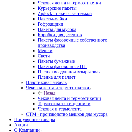
Чековая лента и термоэтикетки
Курьерские пакеты
Ziplock - пакет с застежкой
Пакеты-майки
Гофроящики
Пакеты для мусора
Коробки для десертов
Пакеты фасовочные собственного
производства
Мешки
Скотч
Пакеты бумажные
Пакеты фасовочные ПП
Пленка воздушно-пузырьковая
Пленка для паллет
Пластиковая мебель
Чековая лента и термоэтикетки
Назад
Чековая лента и термоэтикетки
Термоэтикетка и ценники
Чековая и термолента
СТМ - производство мешков для мусора
Популярные товары
Акции
О Компании