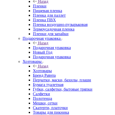
Назад
Пленки
Пищевая пленка
Пленка для паллет
Пленка ПВХ
Пленка воздушно-пузырьковая
Термоусадочная пленка
Пленки для запайки
Подарочная упаковка
Назад
Подарочная упаковка
Новый Год
Подарочная упаковка
Хозтовары
Назад
Хозтовары
Бренд Paterra
Перчатки, маски, бахилы, плащи
Бумага туалетная
Губки, салфетки, бытовые тряпки
Салфетки
Полотенца
Мешки, сетки
Скатерти, платочки
Товары для пикника