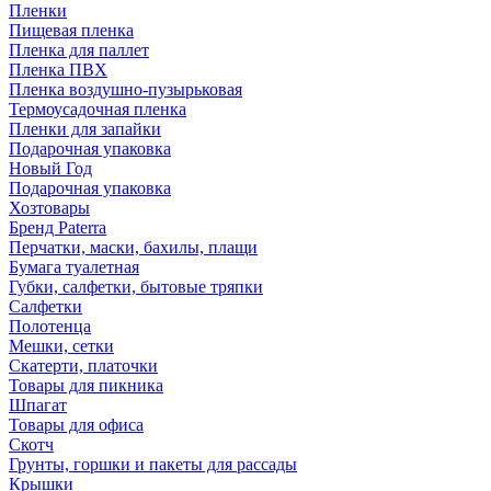
Пленки
Пищевая пленка
Пленка для паллет
Пленка ПВХ
Пленка воздушно-пузырьковая
Термоусадочная пленка
Пленки для запайки
Подарочная упаковка
Новый Год
Подарочная упаковка
Хозтовары
Бренд Paterra
Перчатки, маски, бахилы, плащи
Бумага туалетная
Губки, салфетки, бытовые тряпки
Салфетки
Полотенца
Мешки, сетки
Скатерти, платочки
Товары для пикника
Шпагат
Товары для офиса
Скотч
Грунты, горшки и пакеты для рассады
Крышки