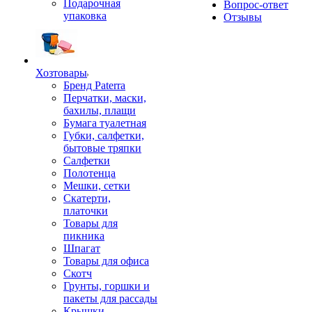
Подарочная
Вопрос-ответ
упаковка
Отзывы
Хозтовары
Бренд Paterra
Перчатки, маски,
бахилы, плащи
Бумага туалетная
Губки, салфетки,
бытовые тряпки
Салфетки
Полотенца
Мешки, сетки
Скатерти,
платочки
Товары для
пикника
Шпагат
Товары для офиса
Скотч
Грунты, горшки и
пакеты для рассады
Крышки