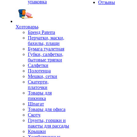
упаковка
Отзывы
Хозтовары
Бренд Paterra
Перчатки, маски,
бахилы, плащи
Бумага туалетная
Губки, салфетки,
бытовые тряпки
Салфетки
Полотенца
Мешки, сетки
Скатерти,
платочки
Товары для
пикника
Шпагат
Товары для офиса
Скотч
Грунты, горшки и
пакеты для рассады
Крышки
Хозяйственные