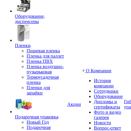
Оборудование,
диспенсеры
Пленки
Пищевая пленка
Пленка для паллет
Пленка ПВХ
Пленка воздушно-
О Компании
пузырьковая
Термоусадочная
История
пленка
компании
Пленки для
Сотрудники
запайки
Оборудование
Дипломы и
Гиб
Акции
сертификаты
упа
Фото и видео
Подарочная упаковка
галерея
Новый Год
Новости
Подарочная
Вопрос-ответ