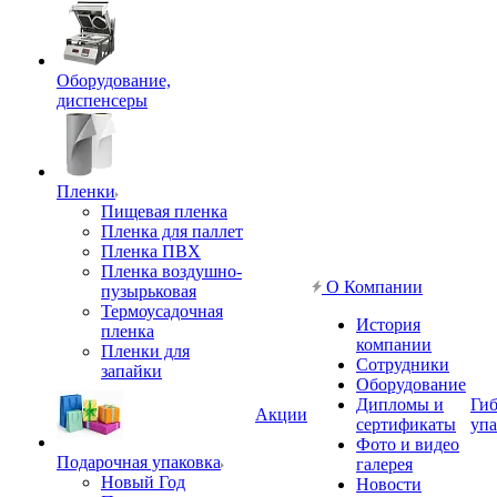
Оборудование,
диспенсеры
Пленки
Пищевая пленка
Пленка для паллет
Пленка ПВХ
Пленка воздушно-
О Компании
пузырьковая
Термоусадочная
История
пленка
компании
Пленки для
Сотрудники
запайки
Оборудование
Дипломы и
Гиб
Акции
сертификаты
упа
Фото и видео
Подарочная упаковка
галерея
Новый Год
Новости