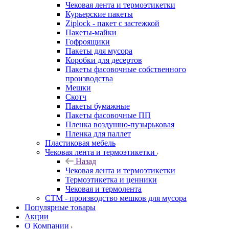
Чековая лента и термоэтикетки
Курьерские пакеты
Ziplock - пакет с застежкой
Пакеты-майки
Гофроящики
Пакеты для мусора
Коробки для десертов
Пакеты фасовочные собственного
производства
Мешки
Скотч
Пакеты бумажные
Пакеты фасовочные ПП
Пленка воздушно-пузырьковая
Пленка для паллет
Пластиковая мебель
Чековая лента и термоэтикетки
Назад
Чековая лента и термоэтикетки
Термоэтикетка и ценники
Чековая и термолента
СТМ - производство мешков для мусора
Популярные товары
Акции
О Компании