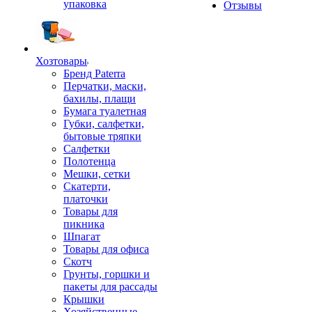
упаковка
Отзывы
Хозтовары
Бренд Paterra
Перчатки, маски,
бахилы, плащи
Бумага туалетная
Губки, салфетки,
бытовые тряпки
Салфетки
Полотенца
Мешки, сетки
Скатерти,
платочки
Товары для
пикника
Шпагат
Товары для офиса
Скотч
Грунты, горшки и
пакеты для рассады
Крышки
Хозяйственные