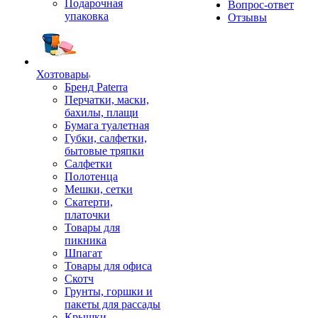
Подарочная
Вопрос-ответ
упаковка
Отзывы
Хозтовары
Бренд Paterra
Перчатки, маски,
бахилы, плащи
Бумага туалетная
Губки, салфетки,
бытовые тряпки
Салфетки
Полотенца
Мешки, сетки
Скатерти,
платочки
Товары для
пикника
Шпагат
Товары для офиса
Скотч
Грунты, горшки и
пакеты для рассады
Крышки