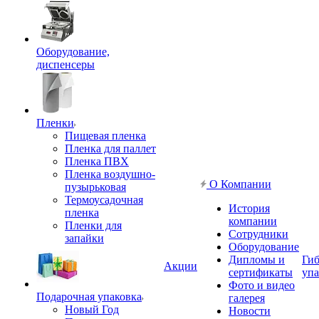
Оборудование,
диспенсеры
Пленки
Пищевая пленка
Пленка для паллет
Пленка ПВХ
Пленка воздушно-
О Компании
пузырьковая
Термоусадочная
История
пленка
компании
Пленки для
Сотрудники
запайки
Оборудование
Дипломы и
Гиб
Акции
сертификаты
упа
Фото и видео
Подарочная упаковка
галерея
Новый Год
Новости