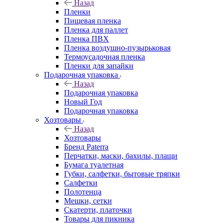
Назад
Пленки
Пищевая пленка
Пленка для паллет
Пленка ПВХ
Пленка воздушно-пузырьковая
Термоусадочная пленка
Пленки для запайки
Подарочная упаковка
Назад
Подарочная упаковка
Новый Год
Подарочная упаковка
Хозтовары
Назад
Хозтовары
Бренд Paterra
Перчатки, маски, бахилы, плащи
Бумага туалетная
Губки, салфетки, бытовые тряпки
Салфетки
Полотенца
Мешки, сетки
Скатерти, платочки
Товары для пикника