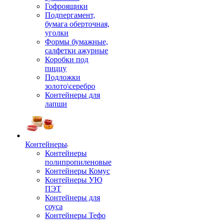
Гофроящики
Подпергамент,
бумага оберточная,
уголки
Формы бумажные,
салфетки ажурные
Коробки под
пиццу
Подложки
золото\серебро
Контейнеры для
лапши
Контейнеры
Контейнеры
полипропиленовые
Контейнеры Комус
Контейнеры УЮ
ПЭТ
Контейнеры для
соуса
Контейнеры Тефо