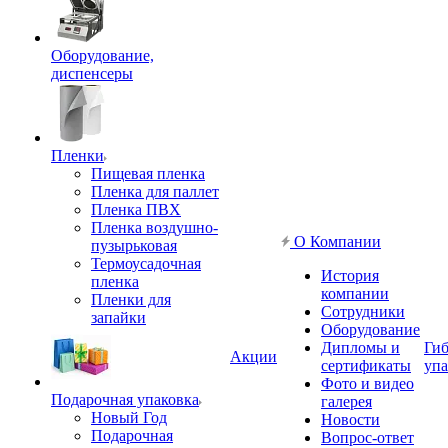
Оборудование,
диспенсеры
Пленки
Пищевая пленка
Пленка для паллет
Пленка ПВХ
Пленка воздушно-
О Компании
пузырьковая
Термоусадочная
История
пленка
компании
Пленки для
Сотрудники
запайки
Оборудование
Дипломы и
Гиб
Акции
сертификаты
упа
Фото и видео
Подарочная упаковка
галерея
Новый Год
Новости
Подарочная
Вопрос-ответ