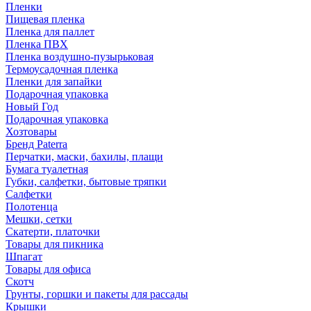
Пленки
Пищевая пленка
Пленка для паллет
Пленка ПВХ
Пленка воздушно-пузырьковая
Термоусадочная пленка
Пленки для запайки
Подарочная упаковка
Новый Год
Подарочная упаковка
Хозтовары
Бренд Paterra
Перчатки, маски, бахилы, плащи
Бумага туалетная
Губки, салфетки, бытовые тряпки
Салфетки
Полотенца
Мешки, сетки
Скатерти, платочки
Товары для пикника
Шпагат
Товары для офиса
Скотч
Грунты, горшки и пакеты для рассады
Крышки