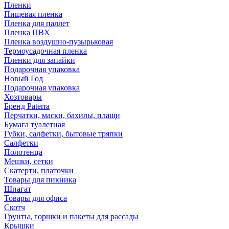
Пленки
Пищевая пленка
Пленка для паллет
Пленка ПВХ
Пленка воздушно-пузырьковая
Термоусадочная пленка
Пленки для запайки
Подарочная упаковка
Новый Год
Подарочная упаковка
Хозтовары
Бренд Paterra
Перчатки, маски, бахилы, плащи
Бумага туалетная
Губки, салфетки, бытовые тряпки
Салфетки
Полотенца
Мешки, сетки
Скатерти, платочки
Товары для пикника
Шпагат
Товары для офиса
Скотч
Грунты, горшки и пакеты для рассады
Крышки