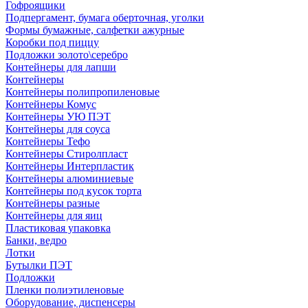
Гофроящики
Подпергамент, бумага оберточная, уголки
Формы бумажные, салфетки ажурные
Коробки под пиццу
Подложки золото\серебро
Контейнеры для лапши
Контейнеры
Контейнеры полипропиленовые
Контейнеры Комус
Контейнеры УЮ ПЭТ
Контейнеры для соуса
Контейнеры Тефо
Контейнеры Стиролпласт
Контейнеры Интерпластик
Контейнеры алюминиевые
Контейнеры под кусок торта
Контейнеры разные
Контейнеры для яиц
Пластиковая упаковка
Банки, ведро
Лотки
Бутылки ПЭТ
Подложки
Пленки полиэтиленовые
Оборудование, диспенсеры