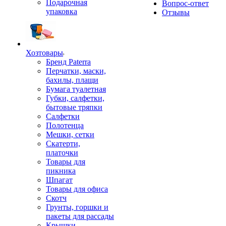
Подарочная
Вопрос-ответ
упаковка
Отзывы
Хозтовары
Бренд Paterra
Перчатки, маски,
бахилы, плащи
Бумага туалетная
Губки, салфетки,
бытовые тряпки
Салфетки
Полотенца
Мешки, сетки
Скатерти,
платочки
Товары для
пикника
Шпагат
Товары для офиса
Скотч
Грунты, горшки и
пакеты для рассады
Крышки