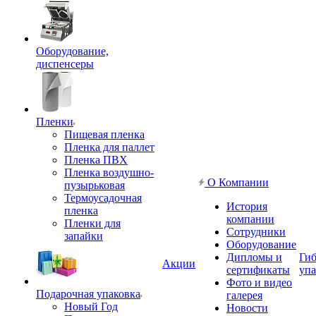
Оборудование,
диспенсеры
Пленки
Пищевая пленка
Пленка для паллет
Пленка ПВХ
Пленка воздушно-
О Компании
пузырьковая
Термоусадочная
История
пленка
компании
Пленки для
Сотрудники
запайки
Оборудование
Дипломы и
Гиб
Акции
сертификаты
упа
Фото и видео
Подарочная упаковка
галерея
Новый Год
Новости