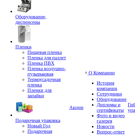
Оборудование,
диспенсеры
Пленки
Пищевая пленка
Пленка для паллет
Пленка ПВХ
Пленка воздушно-
О Компании
пузырьковая
Термоусадочная
История
пленка
компании
Пленки для
Сотрудники
запайки
Оборудование
Дипломы и
Гиб
Акции
сертификаты
упа
Фото и видео
Подарочная упаковка
галерея
Новый Год
Новости
Подарочная
Вопрос-ответ