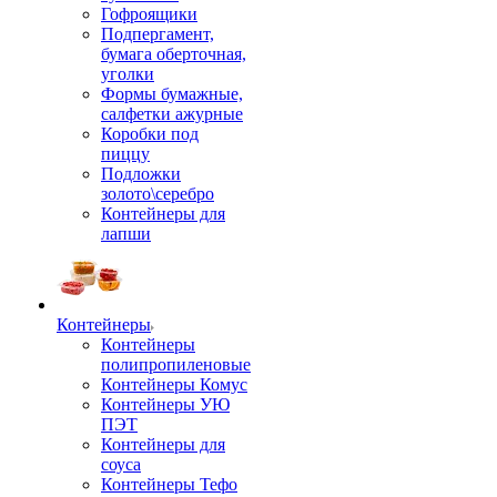
Гофроящики
Подпергамент,
бумага оберточная,
уголки
Формы бумажные,
салфетки ажурные
Коробки под
пиццу
Подложки
золото\серебро
Контейнеры для
лапши
Контейнеры
Контейнеры
полипропиленовые
Контейнеры Комус
Контейнеры УЮ
ПЭТ
Контейнеры для
соуса
Контейнеры Тефо