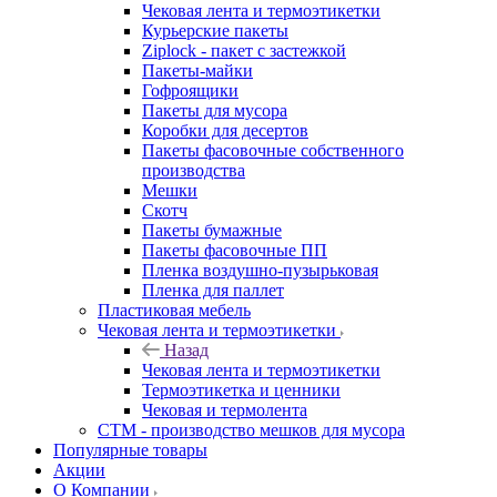
Чековая лента и термоэтикетки
Курьерские пакеты
Ziplock - пакет с застежкой
Пакеты-майки
Гофроящики
Пакеты для мусора
Коробки для десертов
Пакеты фасовочные собственного
производства
Мешки
Скотч
Пакеты бумажные
Пакеты фасовочные ПП
Пленка воздушно-пузырьковая
Пленка для паллет
Пластиковая мебель
Чековая лента и термоэтикетки
Назад
Чековая лента и термоэтикетки
Термоэтикетка и ценники
Чековая и термолента
СТМ - производство мешков для мусора
Популярные товары
Акции
О Компании