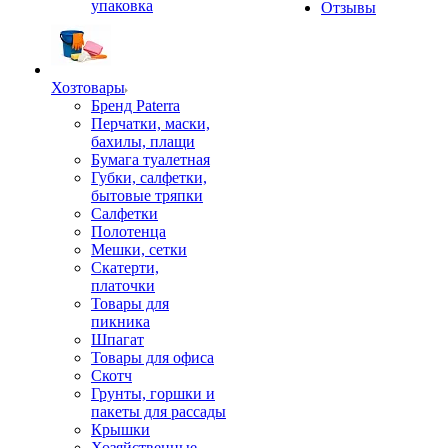
упаковка
Отзывы
Хозтовары
Бренд Paterra
Перчатки, маски,
бахилы, плащи
Бумага туалетная
Губки, салфетки,
бытовые тряпки
Салфетки
Полотенца
Мешки, сетки
Скатерти,
платочки
Товары для
пикника
Шпагат
Товары для офиса
Скотч
Грунты, горшки и
пакеты для рассады
Крышки
Хозяйственные