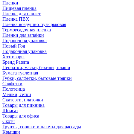
Пленки
Пищевая пленка
Пленка для паллет
Пленка ПВХ
Пленка воздушно-пузырьковая
Термоусадочная пленка
Пленки для запайки
Подарочная упаковка
Новый Год
Подарочная упаковка
Хозтовары
Бренд Paterra
Перчатки, маски, бахилы, плащи
Бумага туалетная
Губки, салфетки, бытовые тряпки
Салфетки
Полотенца
Мешки, сетки
Скатерти, платочки
Товары для пикника
Шпагат
Товары для офиса
Скотч
Грунты, горшки и пакеты для рассады
Крышки