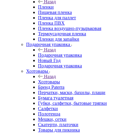
Назад
Пленки
Пищевая пленка
Пленка для паллет
Пленка ПВХ
Пленка воздушно-пузырьковая
Термоусадочная пленка
Пленки для запайки
Подарочная упаковка
Назад
Подарочная упаковка
Новый Год
Подарочная упаковка
Хозтовары
Назад
Хозтовары
Бренд Paterra
Перчатки, маски, бахилы, плащи
Бумага туалетная
Губки, салфетки, бытовые тряпки
Салфетки
Полотенца
Мешки, сетки
Скатерти, платочки
Товары для пикника