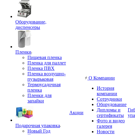
Оборудование,
диспенсеры
Пленки
Пищевая пленка
Пленка для паллет
Пленка ПВХ
Пленка воздушно-
О Компании
пузырьковая
Термоусадочная
История
пленка
компании
Пленки для
Сотрудники
запайки
Оборудование
Дипломы и
Гиб
Акции
сертификаты
упа
Фото и видео
Подарочная упаковка
галерея
Новый Год
Новости