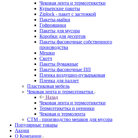
Чековая лента и термоэтикетки
Курьерские пакеты
Ziplock - пакет с застежкой
Пакеты-майки
Гофроящики
Пакеты для мусора
Коробки для десертов
Пакеты фасовочные собственного
производства
Мешки
Скотч
Пакеты бумажные
Пакеты фасовочные ПП
Пленка воздушно-пузырьковая
Пленка для паллет
Пластиковая мебель
Чековая лента и термоэтикетки
Назад
Чековая лента и термоэтикетки
Термоэтикетка и ценники
Чековая и термолента
СТМ - производство мешков для мусора
Популярные товары
Акции
О Компании