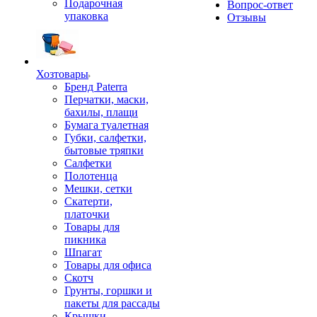
Подарочная
Вопрос-ответ
упаковка
Отзывы
Хозтовары
Бренд Paterra
Перчатки, маски,
бахилы, плащи
Бумага туалетная
Губки, салфетки,
бытовые тряпки
Салфетки
Полотенца
Мешки, сетки
Скатерти,
платочки
Товары для
пикника
Шпагат
Товары для офиса
Скотч
Грунты, горшки и
пакеты для рассады
Крышки