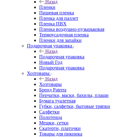
Назад
Пленки
Пищевая пленка
Пленка для паллет
Пленка ПВХ
Пленка воздушно-пузырьковая
Термоусадочная пленка
Пленки для запайки
Подарочная упаковка
Назад
Подарочная упаковка
Новый Год
Подарочная упаковка
Хозтовары
Назад
Хозтовары
Бренд Paterra
Перчатки, маски, бахилы, плащи
Бумага туалетная
Губки, салфетки, бытовые тряпки
Салфетки
Полотенца
Мешки, сетки
Скатерти, платочки
Товары для пикника