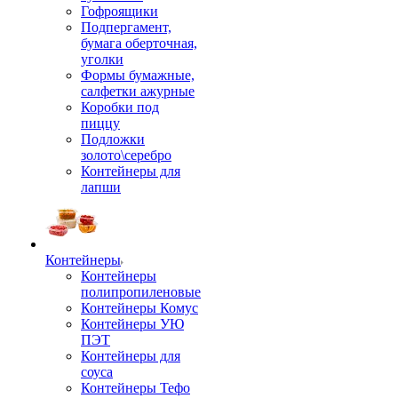
Гофроящики
Подпергамент,
бумага оберточная,
уголки
Формы бумажные,
салфетки ажурные
Коробки под
пиццу
Подложки
золото\серебро
Контейнеры для
лапши
Контейнеры
Контейнеры
полипропиленовые
Контейнеры Комус
Контейнеры УЮ
ПЭТ
Контейнеры для
соуса
Контейнеры Тефо