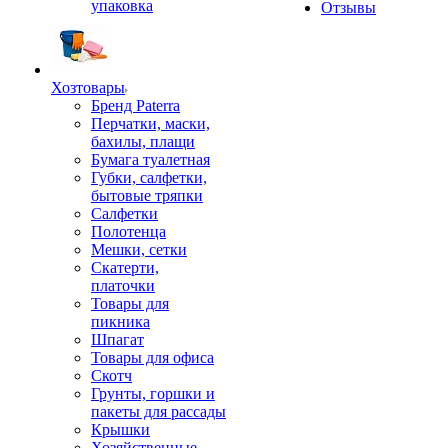
упаковка
Отзывы
Хозтовары
Бренд Paterra
Перчатки, маски,
бахилы, плащи
Бумага туалетная
Губки, салфетки,
бытовые тряпки
Салфетки
Полотенца
Мешки, сетки
Скатерти,
платочки
Товары для
пикника
Шпагат
Товары для офиса
Скотч
Грунты, горшки и
пакеты для рассады
Крышки
Хозяйственные