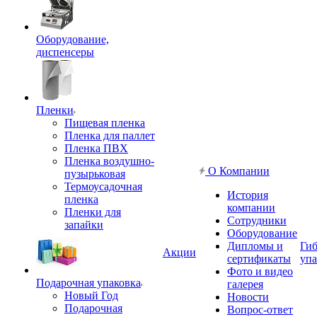
Оборудование,
диспенсеры
Пленки
Пищевая пленка
Пленка для паллет
Пленка ПВХ
Пленка воздушно-
О Компании
пузырьковая
Термоусадочная
История
пленка
компании
Пленки для
Сотрудники
запайки
Оборудование
Дипломы и
Гиб
Акции
сертификаты
упа
Фото и видео
Подарочная упаковка
галерея
Новый Год
Новости
Подарочная
Вопрос-ответ