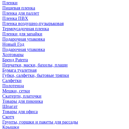
Пленки
Пищевая пленка
Пленка для паллет
Пленка ПВХ
Пленка воздушно-пузырьковая
Термоусадочная пленка
Пленки для запайки
Подарочная упаковка
Новый Год
Подарочная упаковка
Хозтовары
Бренд Paterra
Перчатки, маски, бахилы, плащи
Бумага туалетная
Губки, салфетки, бытовые тряпки
Салфетки
Полотенца
Мешки, сетки
Скатерти, платочки
Товары для пикника
Шпагат
Товары для офиса
Скотч
Грунты, горшки и пакеты для рассады
Крышки