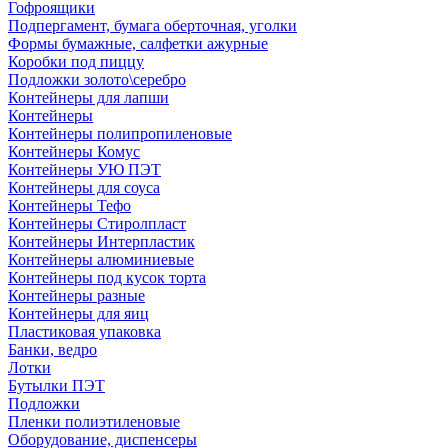
Гофроящики
Подпергамент, бумага оберточная, уголки
Формы бумажные, салфетки ажурные
Коробки под пиццу
Подложки золото\серебро
Контейнеры для лапши
Контейнеры
Контейнеры полипропиленовые
Контейнеры Комус
Контейнеры УЮ ПЭТ
Контейнеры для соуса
Контейнеры Тефо
Контейнеры Стиролпласт
Контейнеры Интерпластик
Контейнеры алюминиевые
Контейнеры под кусок торта
Контейнеры разные
Контейнеры для яиц
Пластиковая упаковка
Банки, ведро
Лотки
Бутылки ПЭТ
Подложки
Пленки полиэтиленовые
Оборудование, диспенсеры