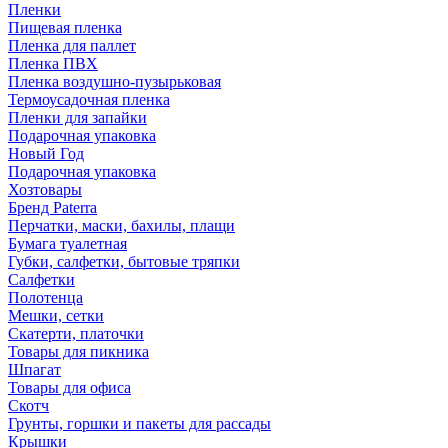
Пленки
Пищевая пленка
Пленка для паллет
Пленка ПВХ
Пленка воздушно-пузырьковая
Термоусадочная пленка
Пленки для запайки
Подарочная упаковка
Новый Год
Подарочная упаковка
Хозтовары
Бренд Paterra
Перчатки, маски, бахилы, плащи
Бумага туалетная
Губки, салфетки, бытовые тряпки
Салфетки
Полотенца
Мешки, сетки
Скатерти, платочки
Товары для пикника
Шпагат
Товары для офиса
Скотч
Грунты, горшки и пакеты для рассады
Крышки