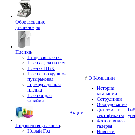
Оборудование,
диспенсеры
Пленки
Пищевая пленка
Пленка для паллет
Пленка ПВХ
Пленка воздушно-
О Компании
пузырьковая
Термоусадочная
История
пленка
компании
Пленки для
Сотрудники
запайки
Оборудование
Дипломы и
Гиб
Акции
сертификаты
упа
Фото и видео
Подарочная упаковка
галерея
Новый Год
Новости