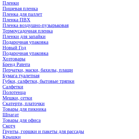
Пленки
Пищевая пленка
Пленка для паллет
Пленка ПВХ
Пленка воздушно-пузырьковая
Термоусадочная пленка
Пленки для запайки
Подарочная упаковка
Новый Год
Подарочная упаковка
Хозтовары
Бренд Paterra
Перчатки, маски, бахилы, плащи
Бумага туалетная
Губки, салфетки, бытовые тряпки
Салфетки
Полотенца
Мешки, сетки
Скатерти, платочки
Товары для пикника
Шпагат
Товары для офиса
Скотч
Грунты, горшки и пакеты для рассады
Крышки