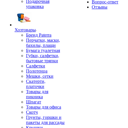
Подарочная
Вопрос-ответ
упаковка
Отзывы
Хозтовары
Бренд Paterra
Перчатки, маски,
бахилы, плащи
Бумага туалетная
Губки, салфетки,
бытовые тряпки
Салфетки
Полотенца
Мешки, сетки
Скатерти,
платочки
Товары для
пикника
Шпагат
Товары для офиса
Скотч
Грунты, горшки и
пакеты для рассады
Крышки