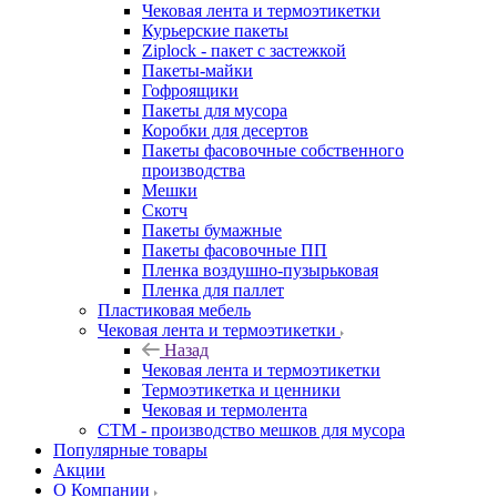
Чековая лента и термоэтикетки
Курьерские пакеты
Ziplock - пакет с застежкой
Пакеты-майки
Гофроящики
Пакеты для мусора
Коробки для десертов
Пакеты фасовочные собственного
производства
Мешки
Скотч
Пакеты бумажные
Пакеты фасовочные ПП
Пленка воздушно-пузырьковая
Пленка для паллет
Пластиковая мебель
Чековая лента и термоэтикетки
Назад
Чековая лента и термоэтикетки
Термоэтикетка и ценники
Чековая и термолента
СТМ - производство мешков для мусора
Популярные товары
Акции
О Компании