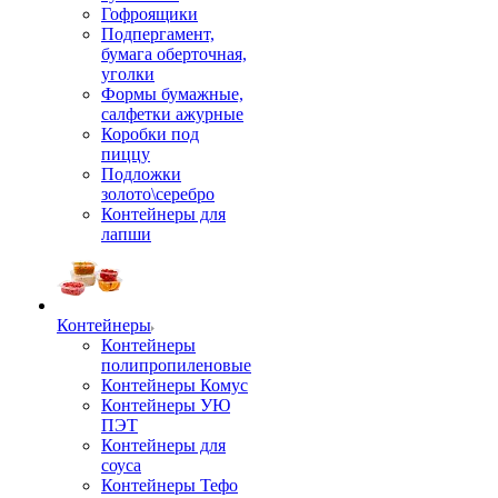
Гофроящики
Подпергамент,
бумага оберточная,
уголки
Формы бумажные,
салфетки ажурные
Коробки под
пиццу
Подложки
золото\серебро
Контейнеры для
лапши
Контейнеры
Контейнеры
полипропиленовые
Контейнеры Комус
Контейнеры УЮ
ПЭТ
Контейнеры для
соуса
Контейнеры Тефо