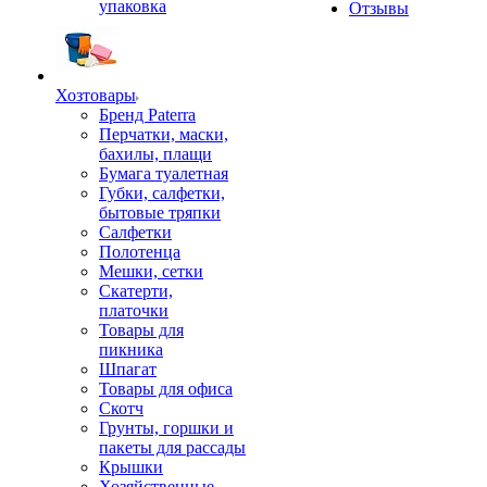
упаковка
Отзывы
Хозтовары
Бренд Paterra
Перчатки, маски,
бахилы, плащи
Бумага туалетная
Губки, салфетки,
бытовые тряпки
Салфетки
Полотенца
Мешки, сетки
Скатерти,
платочки
Товары для
пикника
Шпагат
Товары для офиса
Скотч
Грунты, горшки и
пакеты для рассады
Крышки
Хозяйственные