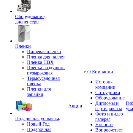
Оборудование,
диспенсеры
Пленки
Пищевая пленка
Пленка для паллет
Пленка ПВХ
Пленка воздушно-
О Компании
пузырьковая
Термоусадочная
История
пленка
компании
Пленки для
Сотрудники
запайки
Оборудование
Дипломы и
Гиб
Акции
сертификаты
упа
Фото и видео
Подарочная упаковка
галерея
Новый Год
Новости
Подарочная
Вопрос-ответ