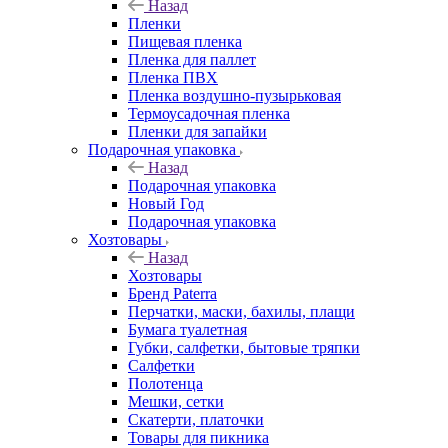
Назад
Пленки
Пищевая пленка
Пленка для паллет
Пленка ПВХ
Пленка воздушно-пузырьковая
Термоусадочная пленка
Пленки для запайки
Подарочная упаковка
Назад
Подарочная упаковка
Новый Год
Подарочная упаковка
Хозтовары
Назад
Хозтовары
Бренд Paterra
Перчатки, маски, бахилы, плащи
Бумага туалетная
Губки, салфетки, бытовые тряпки
Салфетки
Полотенца
Мешки, сетки
Скатерти, платочки
Товары для пикника