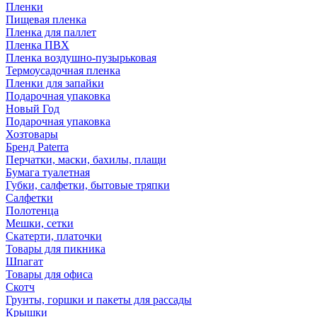
Пленки
Пищевая пленка
Пленка для паллет
Пленка ПВХ
Пленка воздушно-пузырьковая
Термоусадочная пленка
Пленки для запайки
Подарочная упаковка
Новый Год
Подарочная упаковка
Хозтовары
Бренд Paterra
Перчатки, маски, бахилы, плащи
Бумага туалетная
Губки, салфетки, бытовые тряпки
Салфетки
Полотенца
Мешки, сетки
Скатерти, платочки
Товары для пикника
Шпагат
Товары для офиса
Скотч
Грунты, горшки и пакеты для рассады
Крышки