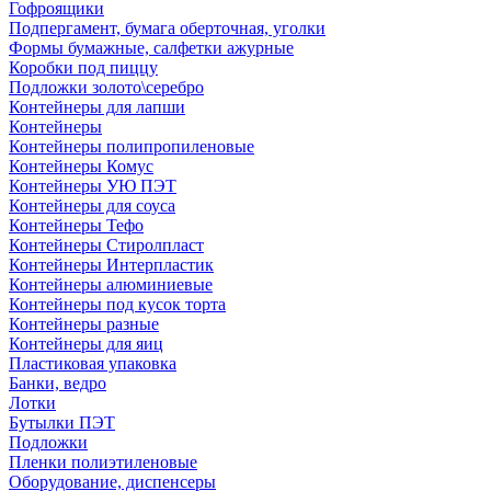
Гофроящики
Подпергамент, бумага оберточная, уголки
Формы бумажные, салфетки ажурные
Коробки под пиццу
Подложки золото\серебро
Контейнеры для лапши
Контейнеры
Контейнеры полипропиленовые
Контейнеры Комус
Контейнеры УЮ ПЭТ
Контейнеры для соуса
Контейнеры Тефо
Контейнеры Стиролпласт
Контейнеры Интерпластик
Контейнеры алюминиевые
Контейнеры под кусок торта
Контейнеры разные
Контейнеры для яиц
Пластиковая упаковка
Банки, ведро
Лотки
Бутылки ПЭТ
Подложки
Пленки полиэтиленовые
Оборудование, диспенсеры