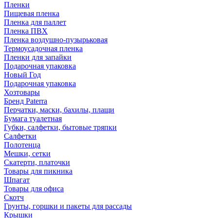
Пленки
Пищевая пленка
Пленка для паллет
Пленка ПВХ
Пленка воздушно-пузырьковая
Термоусадочная пленка
Пленки для запайки
Подарочная упаковка
Новый Год
Подарочная упаковка
Хозтовары
Бренд Paterra
Перчатки, маски, бахилы, плащи
Бумага туалетная
Губки, салфетки, бытовые тряпки
Салфетки
Полотенца
Мешки, сетки
Скатерти, платочки
Товары для пикника
Шпагат
Товары для офиса
Скотч
Грунты, горшки и пакеты для рассады
Крышки