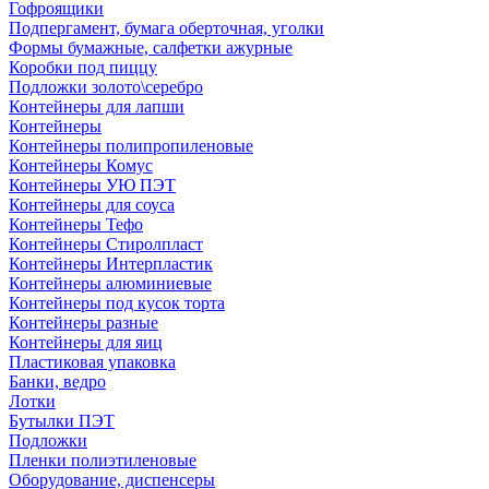
Гофроящики
Подпергамент, бумага оберточная, уголки
Формы бумажные, салфетки ажурные
Коробки под пиццу
Подложки золото\серебро
Контейнеры для лапши
Контейнеры
Контейнеры полипропиленовые
Контейнеры Комус
Контейнеры УЮ ПЭТ
Контейнеры для соуса
Контейнеры Тефо
Контейнеры Стиролпласт
Контейнеры Интерпластик
Контейнеры алюминиевые
Контейнеры под кусок торта
Контейнеры разные
Контейнеры для яиц
Пластиковая упаковка
Банки, ведро
Лотки
Бутылки ПЭТ
Подложки
Пленки полиэтиленовые
Оборудование, диспенсеры