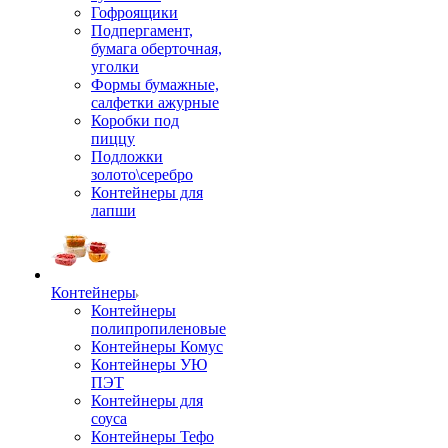
Гофроящики
Подпергамент,
бумага оберточная,
уголки
Формы бумажные,
салфетки ажурные
Коробки под
пиццу
Подложки
золото\серебро
Контейнеры для
лапши
Контейнеры
Контейнеры
полипропиленовые
Контейнеры Комус
Контейнеры УЮ
ПЭТ
Контейнеры для
соуса
Контейнеры Тефо