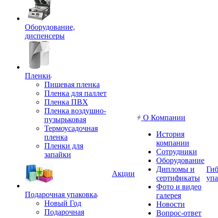
Оборудование,
диспенсеры
Пленки
Пищевая пленка
Пленка для паллет
Пленка ПВХ
Пленка воздушно-
О Компании
пузырьковая
Термоусадочная
История
пленка
компании
Пленки для
Сотрудники
запайки
Оборудование
Дипломы и
Гиб
Акции
сертификаты
упа
Фото и видео
Подарочная упаковка
галерея
Новый Год
Новости
Подарочная
Вопрос-ответ