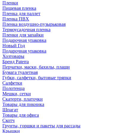
Пленки
Пищевая пленка
Пленка для паллет
Пленка ПВХ
Пленка воздушно-пузырьковая
Термоусадочная пленка
Пленки для запайки
Подарочная упаковка
Новый Год
Подарочная упаковка
Хозтовары
Бренд Paterra
Перчатки, маски, бахилы, плащи
Бумага туалетная
Губки, салфетки, бытовые тряпки
Салфетки
Полотенца
Мешки, сетки
Скатерти, платочки
Товары для пикника
Шпагат
Товары для офиса
Скотч
Грунты, горшки и пакеты для рассады
Крышки