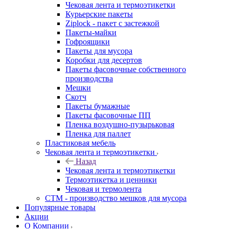
Чековая лента и термоэтикетки
Курьерские пакеты
Ziplock - пакет с застежкой
Пакеты-майки
Гофроящики
Пакеты для мусора
Коробки для десертов
Пакеты фасовочные собственного
производства
Мешки
Скотч
Пакеты бумажные
Пакеты фасовочные ПП
Пленка воздушно-пузырьковая
Пленка для паллет
Пластиковая мебель
Чековая лента и термоэтикетки
Назад
Чековая лента и термоэтикетки
Термоэтикетка и ценники
Чековая и термолента
СТМ - производство мешков для мусора
Популярные товары
Акции
О Компании