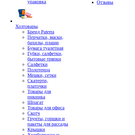
упаковка
Отзывы
Хозтовары
Бренд Paterra
Перчатки, маски,
бахилы, плащи
Бумага туалетная
Губки, салфетки,
бытовые тряпки
Салфетки
Полотенца
Мешки, сетки
Скатерти,
платочки
Товары для
пикника
Шпагат
Товары для офиса
Скотч
Грунты, горшки и
пакеты для рассады
Крышки
Хозяйственные