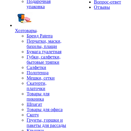
Подарочная
Вопрос-ответ
упаковка
Отзывы
Хозтовары
Бренд Paterra
Перчатки, маски,
бахилы, плащи
Бумага туалетная
Губки, салфетки,
бытовые тряпки
Салфетки
Полотенца
Мешки, сетки
Скатерти,
платочки
Товары для
пикника
Шпагат
Товары для офиса
Скотч
Грунты, горшки и
пакеты для рассады
Крышки