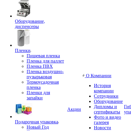
Оборудование,
диспенсеры
Пленки
Пищевая пленка
Пленка для паллет
Пленка ПВХ
Пленка воздушно-
О Компании
пузырьковая
Термоусадочная
История
пленка
компании
Пленки для
Сотрудники
запайки
Оборудование
Дипломы и
Гиб
Акции
сертификаты
упа
Фото и видео
Подарочная упаковка
галерея
Новый Год
Новости